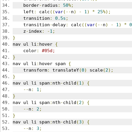
    border
-
radius
:
50
%;
    left
:
 calc
((
var
(--
n
)
-
1
)
*
25
%);
    transition
:
0.5s
;
    transition
-
delay
:
 calc
((
var
(--
n
)
-
1
)
*
0
    z
-
index
:
-
1
;
}
nav ul li
:
hover 
{
    color
:
#05d;
}
nav ul li
:
hover span 
{
    transform
:
 translateY
(
0
)
 scale
(
2
);
}
nav ul li span
:
nth
-
child
(
1
)
{
--
n
:
1
;
}
nav ul li span
:
nth
-
child
(
2
)
{
--
n
:
2
;
}
nav ul li span
:
nth
-
child
(
3
)
{
--
n
:
3
;