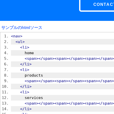
CONTAC
サンプルのhtmlソース
<nav>
<ul>
<li>
      home
<span></span><span></span><span></span>
</li>
<li>
      products
<span></span><span></span><span></span>
</li>
<li>
      services
<span></span><span></span><span></span>
</li>