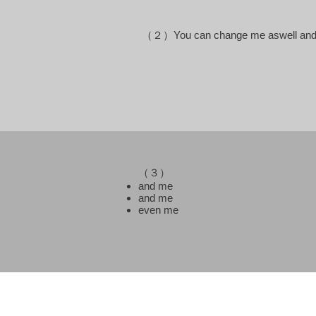
（２）You can change me aswell and 
（３）
and me
and me
even me