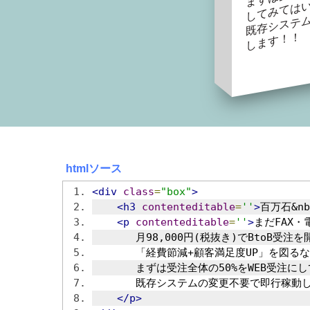
htmlソース
<div
class
=
"box"
>
<h3
contenteditable
=
''
>
百万石&nb
<p
contenteditable
=
''
>
まだFAX
       月98,000円(税抜き)でBtoB受
       「経費節減+顧客満足度UP」を図る
       まずは受注全体の50%をWEB受注
       既存システムの変更不要で即行稼動
</p>