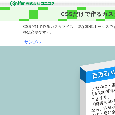
CSSだけで作るカスタマイズ可能な3D風ボックスで
整は必要です）。
サンプル
百万石 
まだFAX・
月9
で
W
。
の
W