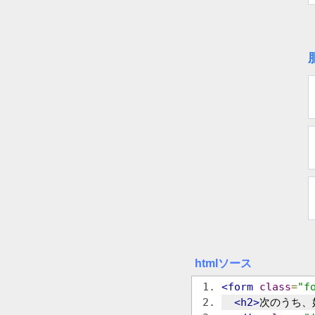
htmlソース
<form
class
=
"f
<h2>
次のうち、