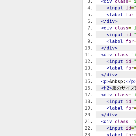
<div
class
=
"
<input
id
=
<label
for
</div>
<div
class
=
"
<input
id
=
<label
for
</div>
<div
class
=
"
<input
id
=
<label
for
</div>
<p>
&nbsp;
</p
<h2>
服のサイズ
<div
class
=
"
<input
id
=
<label
for
</div>
<div
class
=
"
<input
id
=
<label
for