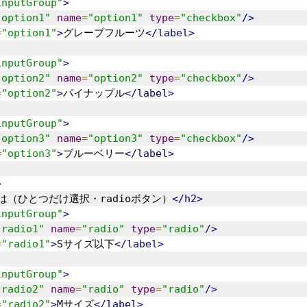
inputGroup"
>
"option1"
name
=
"option1"
type
=
"checkbox"
/>
=
"option1"
>
グレープフルーツ
</label>
inputGroup"
>
"option2"
name
=
"option2"
type
=
"checkbox"
/>
=
"option2"
>
パイナップル
</label>
inputGroup"
>
"option3"
name
=
"option3"
type
=
"checkbox"
/>
=
"option3"
>
ブルーベリー
</label>
>
は（ひとつだけ選択・radioボタン）
</h2>
inputGroup"
>
"radio1"
name
=
"radio"
type
=
"radio"
/>
=
"radio1"
>
Sサイズ以下
</label>
inputGroup"
>
"radio2"
name
=
"radio"
type
=
"radio"
/>
=
"radio2"
>
Mサイズ
</label>