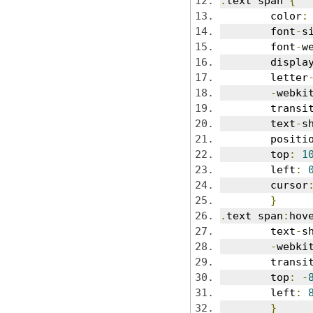
.
text span 
{
	color
:
	font
-
s
	font
-
w
	displa
	letter
-
webki
	transi
	text
-
s
	positi
	top
:
1
	left
:
	cursor
}
.
text span
:
hov
	text
-
s
-
webki
	transi
	top
:
-
	left
:
}