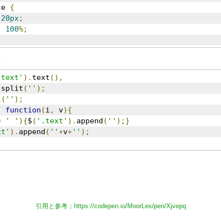
ce 
{
20px
;
:
100
%;
ス
.text'
).
text
(),
.
split
(
''
);
l
(
''
);
,
function
(
i
,
 v
){
=
' '
){
$
(
'.text'
).
append
(
'
'
);}
xt'
).
append
(
'
'
+
v
+
'
'
);
引用と参考；
https://codepen.io/MoorLex/pen/Xjvepq