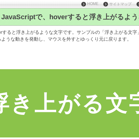
HOME
サイトマップ
で、hoverすると浮き上がるような文字です。サンプルの「浮き上がる文字」に
るような動きを発動し、マウスを外すとゆっくり元に戻ります。
浮
き
上
が
る
文