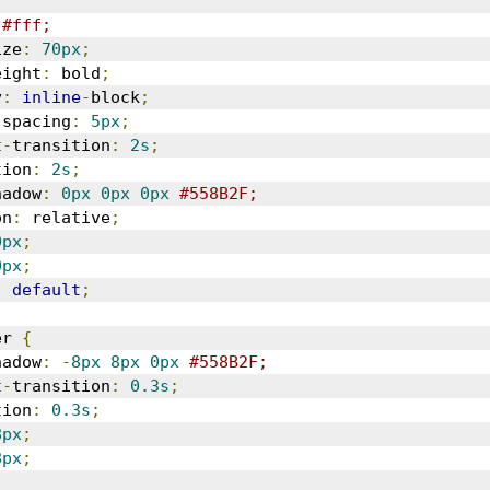
#fff;
ize
:
70px
;
eight
:
 bold
;
y
:
inline
-
block
;
-
spacing
:
5px
;
t
-
transition
:
2s
;
tion
:
2s
;
hadow
:
0px
0px
0px
#558B2F;
on
:
 relative
;
0px
;
0px
;
:
default
;
er 
{
hadow
:
-
8px
8px
0px
#558B2F;
t
-
transition
:
0.3s
;
tion
:
0.3s
;
8px
;
8px
;