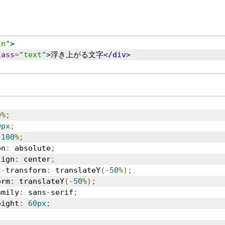
in"
>
lass
=
"text"
>
浮き上がる文字
</div>
0
%;
0px
;
100
%;
on
:
 absolute
;
lign
:
 center
;
t
-
transform
:
 translateY
(-
50
%);
orm
:
 translateY
(-
50
%);
amily
:
 sans
-
serif
;
eight
:
60px
;