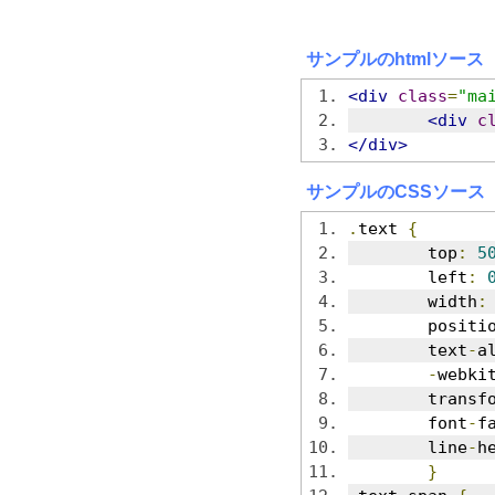
サンプルのhtmlソース
<div
class
=
"ma
<div
c
</div>
サンプルのCSSソース
.
text 
{
	top
:
5
	left
:
	width
:
	positi
	text
-
a
-
webki
	transf
	font
-
f
	line
-
h
}