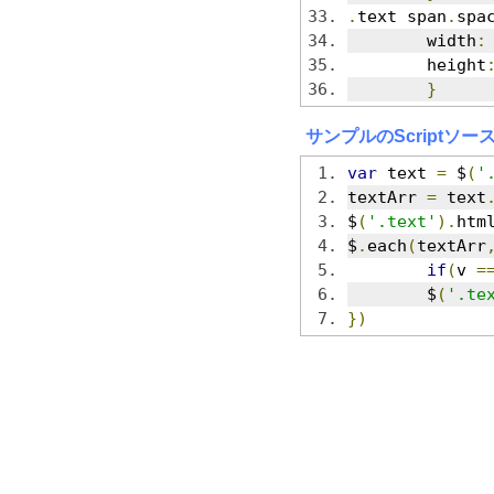
.
text span
.
spa
	width
:
	height
}
サンプルのScriptソー
var
 text 
=
 $
(
'
textArr 
=
 text
$
(
'.text'
).
htm
$
.
each
(
textArr
if
(
v 
=
	$
(
'.te
})