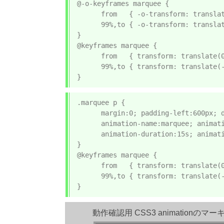
@-o-keyframes marquee {

      from   { -o-transform: translat
      99%,to { -o-transform: translat
}

@keyframes marquee {

      from   { transform: translate(0
      99%,to { transform: translate(-
}
.marquee p {

      margin:0; padding-left:600px; d
      animation-name:marquee; animati
      animation-duration:15s; animati
}

@keyframes marquee {

      from   { transform: translate(0
      99%,to { transform: translate(-
}
動作確認用 CSS3 animationのマー