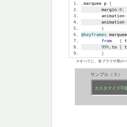
.
marquee p 
{
	margin
:
0
;
 
	animation
-
	animation
-
}
@keyframes
 marquee
from
{
 t
99
%,
to 
{
 t
}
※すべてに、各ブラウザ用の
サンプル（３）