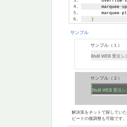
	overflow
-
s
	marquee
-
sp
 	marquee
-
pl
}
サンプル
サンプル（１）
BtoB WEB 
サンプル（２）
BtoB WEB 
解決策をネットで探していたと
ピードの微調整も可能です。