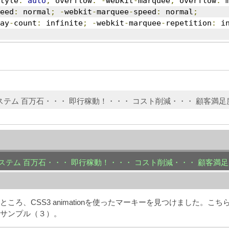
tyle
:
auto
;
 overflow
:
-
webkit
-
marquee
;
 overflow
:
 
eed
:
 normal
;
-
webkit
-
marquee
-
speed
:
 normal
;
ay
-
count
:
 infinite
;
-
webkit
-
marquee
-
repetition
:
 i
受注システム 百万石・・・ 即行稼動！・・・ コスト削減・・・ 顧客満
受注システム 百万石・・・ 即行稼動！・・・ コスト削減・・・ 顧客
ころ、CSS3 animationを使ったマーキーを見つけました。こ
サンプル（３）。