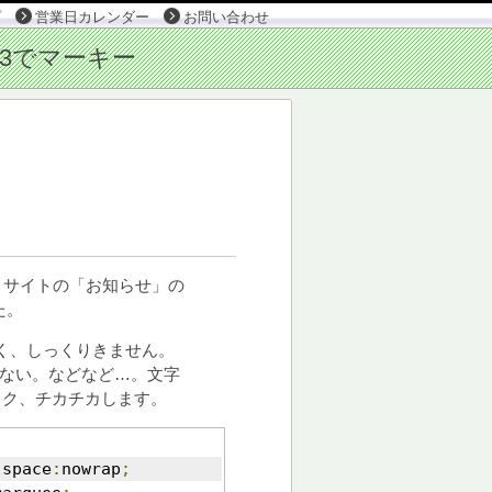
プ
営業日カレンダー
お問い合わせ
、サイトの「お知らせ」の
た。
くく、しっくりきません。
しない。などなど…。文字
カク、チカチカします。
-
space
:
nowrap
;