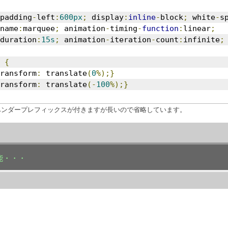
padding
-
left
:
600px
;
 display
:
inline
-
block
;
 white
-
s
name
:
marquee
;
 animation
-
timing
-
function
:
linear
;
duration
:
15s
;
 animation
-
iteration
-
count
:
infinite
;
 
{
ransform
:
 translate
(
0
%);}
ransform
:
 translate
(-
100
%);}
ベンダープレフィックスが付きますが長いので省略しています。