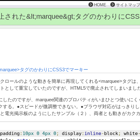
HOME
サイトマッ
<marquee>タグのかわりにCSS3でマーキー
クロールのような動きを簡単に再現してくれる<marquee>タグは
トとして重宝していたのですが、HTML5で廃止されてしまいまし
にしたのですが、marquee関連のプロパティがいまひとつ使いに
クする。●スピードが微調整できない。●ブラウザ対応がはっきり
と電光掲示板のようにしたサンプル（２）、両者とも動きがカク
padding
:
10px
0
4px
0
;
 display
:
inline
-
block
;
 white