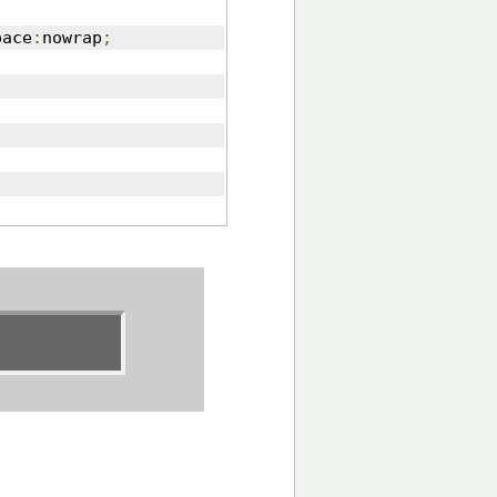
pace
:
nowrap
;
BtoB WEB 受注システム 百万石・・・ 即行稼動！・・・ コ