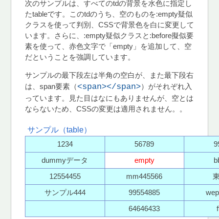
次のサンプルは、すべてのtdの背景を水色に指定し
たtableです。このtdのうち、空のものを:empty疑似
クラスを使って判別、CSSで背景色を白に変更して
います。さらに、:empty疑似クラスと:before擬似要
素を使って、赤色文字で「empty」を追加して、空
だということを強調しています。
サンプルの最下段左は半角の空白が、また最下段右
は、span要素（
<span></span>
）がそれぞれ入
っています。見た目はなにもありませんが、空とは
ならないため、CSSの変更は適用されません。。
サンプル（table）
1234
56789
9
dummyデータ
b
12554455
mm445566
サンプル444
99554885
wep
64646433