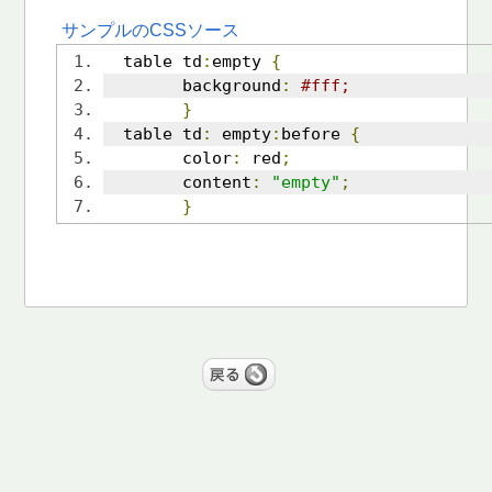
サンプルのCSSソース
  table td
:
empty 
{
	background
:
#fff;
}
  table td
:
 empty
:
before 
{
	color
:
 red
;
	content
:
"empty"
;
}